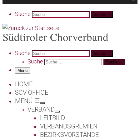
Search
Suche
Suche …
Südtiroler Chorverband
Search
Suche
Suche …
Suche
Suche …
Menü
HOME
SCV OFFICE
MENÜ ☰
VERBAND
LEITBILD
VERBANDSGREMIEN
BEZIRKSVORSTÄNDE