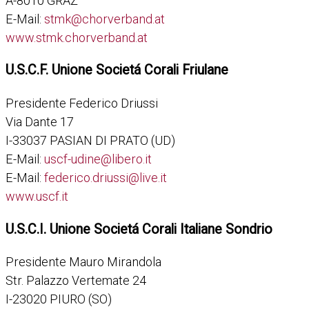
A-8010 GRAZ
E-Mail:
stmk@chorverband.at
www.stmk.chorverband.at
U.S.C.F. Unione Societá Corali Friulane
Presidente Federico Driussi
Via Dante 17
I-33037 PASIAN DI PRATO (UD)
E-Mail:
uscf-udine@libero.it
E-Mail:
federico.driussi@live.it
www.uscf.it
U.S.C.I. Unione Societá Corali Italiane Sondrio
Presidente Mauro Mirandola
Str. Palazzo Vertemate 24
I-23020 PIURO (SO)