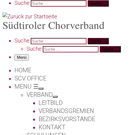
Search
Suche
Suche …
Südtiroler Chorverband
Search
Suche
Suche …
Suche
Suche …
Menü
HOME
SCV OFFICE
MENÜ ☰
VERBAND
LEITBILD
VERBANDSGREMIEN
BEZIRKSVORSTÄNDE
KONTAKT