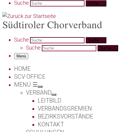
Search
Suche
Suche …
Südtiroler Chorverband
Search
Suche
Suche …
Suche
Suche …
Menü
HOME
SCV OFFICE
MENÜ ☰
VERBAND
LEITBILD
VERBANDSGREMIEN
BEZIRKSVORSTÄNDE
KONTAKT