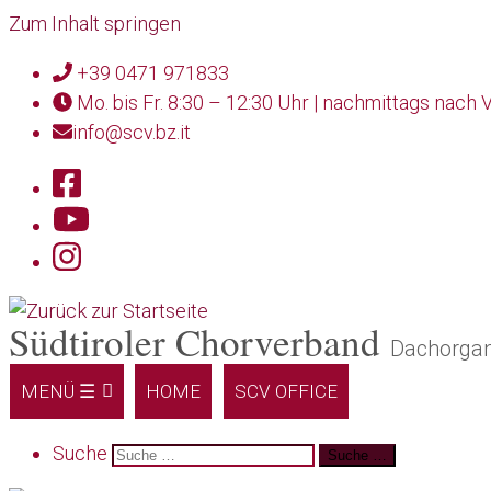
Zum Inhalt springen
+39 0471 971833
Mo. bis Fr. 8:30 – 12:30 Uhr | nachmittags nach
info@scv.bz.it
Südtiroler Chorverband
Dachorgani
MENÜ ☰
HOME
SCV OFFICE
Search
Suche
Suche …