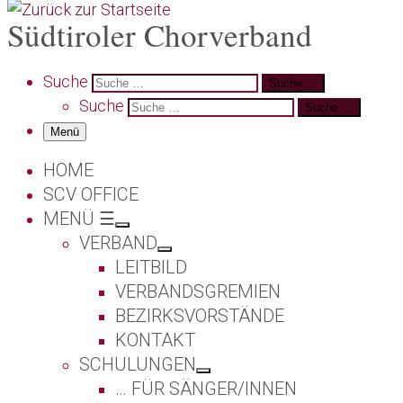
Südtiroler Chorverband
Search
Suche
Suche …
Suche
Suche …
Menü
HOME
SCV OFFICE
MENÜ ☰
VERBAND
LEITBILD
VERBANDSGREMIEN
BEZIRKSVORSTÄNDE
KONTAKT
SCHULUNGEN
… FÜR SÄNGER/INNEN