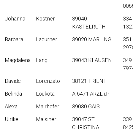
006
Johanna
Kostner
39040
334
KASTELRUTH
132
Barbara
Ladurner
39020 MARLING
351
297
Magdalena
Lang
39043 KLAUSEN
349
797
Davide
Lorenzato
38121 TRIENT
Belinda
Loukota
A-6471 ARZL i.P.
Alexa
Mairhofer
39030 GAIS
Ulrike
Malsiner
39047 ST.
339
CHRISTINA
842