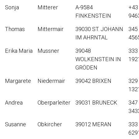
Sonja
Mitterer
A-9584
+43
FINKENSTEIN
946
Thomas
Mittermair
39030 ST. JOHANN
345
IM AHRNTAL
456
Erika Maria
Mussner
39048
333
WOLKENSTEIN IN
192
GRÖDEN
Margarete
Niedermair
39042 BRIXEN
329
132
Andrea
Oberparleiter
39031 BRUNECK
347
343
Susanne
Obkircher
39012 MERAN
333
629