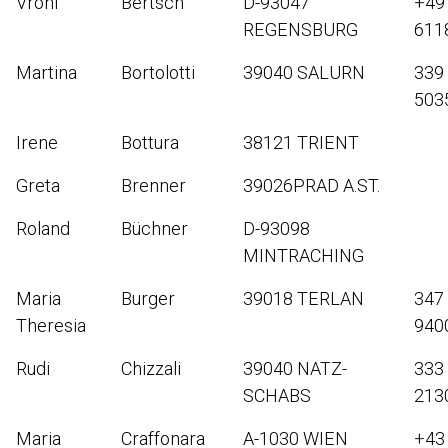
Vroni
Bertsch
D-93047
+49
REGENSBURG
611
Martina
Bortolotti
39040 SALURN
339
503
Irene
Bottura
38121 TRIENT
Greta
Brenner
39026PRAD A.ST.
Roland
Büchner
D-93098
MINTRACHING
Maria
Burger
39018 TERLAN
347
Theresia
940
Rudi
Chizzali
39040 NATZ-
333
SCHABS
213
Maria
Craffonara
A-1030 WIEN
+43