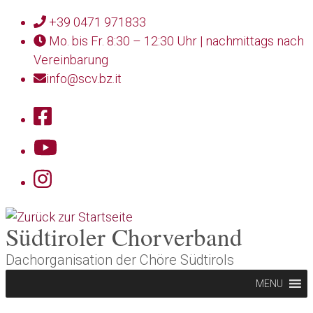
Zum
+39 0471 971833
Inhalt
Mo. bis Fr. 8:30 – 12:30 Uhr | nachmittags nach
springen
Vereinbarung
info@scv.bz.it
Südtiroler Chorverband
Dachorganisation der Chöre Südtirols
MENU